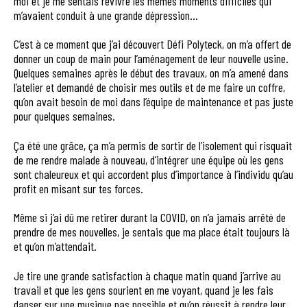
moi et je me sentais revivre les mêmes moments difficiles qui
m’avaient conduit à une grande dépression…
C’est à ce moment que j’ai découvert Défi Polyteck, on m’a offert de
donner un coup de main pour l’aménagement de leur nouvelle usine.
Quelques semaines après le début des travaux, on m’a amené dans
l’atelier et demandé de choisir mes outils et de me faire un coffre,
qu’on avait besoin de moi dans l’équipe de maintenance et pas juste
pour quelques semaines.
Ça été une grâce, ça m’a permis de sortir de l’isolement qui risquait
de me rendre malade à nouveau, d’intégrer une équipe où les gens
sont chaleureux et qui accordent plus d’importance à l’individu qu’au
profit en misant sur tes forces.
Même si j’ai dû me retirer durant la COVID, on n’a jamais arrêté de
prendre de mes nouvelles, je sentais que ma place était toujours là
et qu’on m’attendait.
Je tire une grande satisfaction à chaque matin quand j’arrive au
travail et que les gens sourient en me voyant, quand je les fais
danser sur une musique pas possible et qu’on réussit à rendre leur